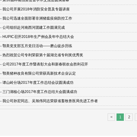
第18届种猪拍卖会暨学术交流会圆满落幕
我公司开展2018年消防安全普及专题讲座
我公司迅速全面部署非洲猪瘟疫病防控工作
公司组织赴河南西河团建工作圆满完成
HUPIC召开2018年生产例会及年中总结大会
鄂美党支部五月党日活动——磨山徒步历练
热烈祝贺公司专利荣获第十届湖北省专利奖优秀奖
公司2017年度工作暨表彰大会和新春联欢会胜利召开
鄂美猪种改良有限公司荣获高新技术企业认定
谭山岭分场2017年度工作总结会议圆满成功
三门湖核心场2017年度工作总结大会圆满成功
我公司孙宏同志、吴旭伟同志荣获省畜牧兽医局先进工作者
<
1
2