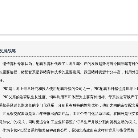
发展战略
遗传育种专家认为，配套系育种代表了世界生猪生产的发展趋势与当今国际猪育种的
的重要途径，猪配套系是养猪育种技术的重要发展。我国猪种资源十分丰富，利用外
好。
PIC是世界上最早研究和投入使用配套种猪的公司之一，PIC配套系种猪也是世界
PIC父系的选育以生长速度、饲料利用率和体型为主要育种指标。母系的选育以产
系都是经过长期改良的专门化品系，分别具有独特的性能优势，他们之间的杂交配套
五元杂交配套系是近几年来推出的新产品，由五个专门化品系组成。在国外是很受欢
司加农户的模式，同时更适合加工企业和养殖户订单生产并以分割肉贸易交易的模式
作为专营PIC配套系的鄂美猪种改良公司，是湖北省政府在这样的背景与指导思想