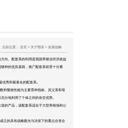
当前位置：
首页
>
关于鄂美
>
发展战略
方向。配套系的利用是我国养猪业经济效益
国猪种的优良基因，推广配套系前景十分看
上最优秀和最著名的配套系。
仔数和繁殖性能为主要育种指标。其父系和母
系充分地利用了个体之间的杂交优势。
迎的产品，该配套系适合于大型养殖场和公
。
下成立的具有战略眼光与决策下的重点合资企