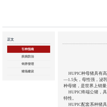
正文
引种指南
疾病防治
饲养管理
猪场建设
HUPIC
种母猪具有高
—1.5头，母性强，泌
种母猪，是世界上销量
HUPIC
终端公猪，具
特性。
HUPIC
配套系种猪具