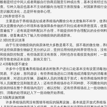
般都是经过中间人或者商贩自行协商后随意引种或出售，基本没有经过当
查。引种入场后也基本不主动积极向当地官方兽医报备，对国家养殖行业
意识极其淡化，总是怀有侥幸心理。
2.2饲养管理不当
主要是由于养殖场选址或者养殖场内圈舍分布太密集和不科学，使养
其次是圈舍内的小环境和各项保障条件做的不到位或者饲养密度高，使畜
普遍低下；还有就是饲料配比不合理，不能提供科学合理配比的全价饲料
措施，使畜禽成为了输入性动物疫病的易感群体。
2.3防控意识淡薄
由于引发动物疫病的病原体绝大多数是看不见、摸不着的微生物，养
对这些病原微生物缺乏充分的认识，坚持沿用传统的饲养管理办法，没有
和疫病防控制度，有些场甚至没有兽医，同时也存在着疫苗免疫时，一套
而导致老病还未去除，新病又登门。
2.4消毒制度不健全
许多中小型畜禽养殖场或者农村散养户进出口处基本没有设置消毒池
简易、不达标，形同虚设；有些养殖场进出口消毒池或消毒室内的消毒液
的效果，对进出的车辆、器械和人员的消毒流于形式；有些养殖场饲养管
等人员频繁交流和随意进入；还有些养殖场存在不同种群、不同圈舍间的
疫病持续在整个养殖场内流行，难以控制；还有些养殖场在上一批动物出
扫、消毒的处理就赶入下一批动物开始养殖。
2.5隔离设施简陋
许多养殖场四周没有围墙等相应的隔离设施，基本就是开放式养殖场