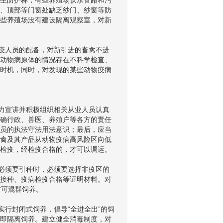
生防护林；有些养殖场饮水管路和污
、顶部等门窗处缺乏纱门、纱窗等防
些养殖场没有建设隔离观察室，对新
疫人员的配备，对新引进的畜禽不进
动物病原体的情况存在不科学检查、
时机，同时，对发现的某些动物疫病
力宣讲并积极组织相关从业人员认真
确行政、兽医、养殖户等各方的责任
员的执法守法用法意识；最后，应当
禽及其产品从动物疫病高风险区向低
检疫，经检疫合格的，才可以调运。
必须要引种时，必须要选择非疫区的
接种、疫病检疫合格等证明材料。对
方可混群饲养。
行封闭式饲养，倡导“全进全出”的饲
即隔离饲养。建立健全消毒制度，对