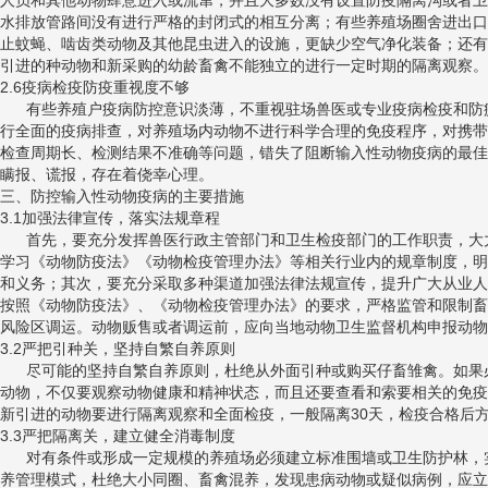
人员和其他动物肆意进入或流窜，并且大多数没有设置防疫隔离沟或者卫
水排放管路间没有进行严格的封闭式的相互分离；有些养殖场圈舍进出口
止蚊蝇、啮齿类动物及其他昆虫进入的设施，更缺少空气净化装备；还有
引进的种动物和新采购的幼龄畜禽不能独立的进行一定时期的隔离观察。
2.6疫病检疫防疫重视度不够
有些养殖户疫病防控意识淡薄，不重视驻场兽医或专业疫病检疫和防
行全面的疫病排查，对养殖场内动物不进行科学合理的免疫程序，对携带
检查周期长、检测结果不准确等问题，错失了阻断输入性动物疫病的最佳
瞒报、谎报，存在着侥幸心理。
三、防控输入性动物疫病的主要措施
3.1加强法律宣传，落实法规章程
首先，要充分发挥兽医行政主管部门和卫生检疫部门的工作职责，大
学习《动物防疫法》《动物检疫管理办法》等相关行业内的规章制度，明
和义务；其次，要充分采取多种渠道加强法律法规宣传，提升广大从业人
按照《动物防疫法》、《动物检疫管理办法》的要求，严格监管和限制畜
风险区调运。动物贩售或者调运前，应向当地动物卫生监督机构申报动物
3.2严把引种关，坚持自繁自养原则
尽可能的坚持自繁自养原则，杜绝从外面引种或购买仔畜雏禽。如果
动物，不仅要观察动物健康和精神状态，而且还要查看和索要相关的免疫
新引进的动物要进行隔离观察和全面检疫，一般隔离30天，检疫合格后
3.3严把隔离关，建立健全消毒制度
对有条件或形成一定规模的养殖场必须建立标准围墙或卫生防护林，实
养管理模式，杜绝大小同圈、畜禽混养，发现患病动物或疑似病例，应立