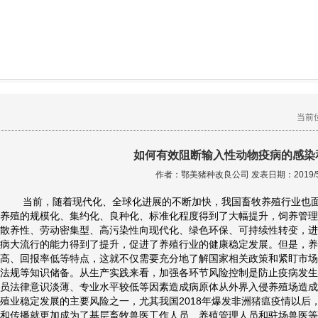
当前
如何有效阻断输入性动物疫病的感染
作者：鄂美猪种改良公司 发表日期：2019/5
当前，随着现代化、全球化进展的不断加快，我国畜牧养殖行业也面
养殖的规模化、集约化、良种化、标准化程度得到了大幅提升，饲养管理
散养性、劳动密集型、高污染性向现代化、绿色环保、可持续性转变，进
病大流行的能力得到了提升，促进了养殖行业的健康稳定发展。但是，养
高、回报率低等特点，这就不仅需要充分地了解国家相关政策和紧盯市场
法规等知识储备。从生产实践来看，加强各环节风险控制是防止疫病发生
员法律意识淡薄、专业水平较低等因素造成病原体从外界入侵养殖场造成
殖业稳定发展的主要风险之一，尤其我国2018年爆发非洲
猪瘟
疫情以后
和传播就更加成为了基层畜牧兽医工作人员、养殖管理人员和驻场兽医等