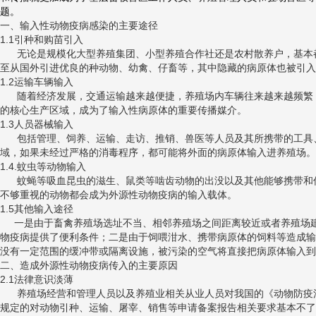
题。
一、输入性动物疫病感染的主要途径
1.1引种和购苗引入
无论是规模化大型养殖集团、小型养殖合作社还是农村散养户，基本
至从国外引进优良的种动物、幼禽、仔畜等，其中隐藏的病原体也被引入
1.2运输车辆输入
随着经济发展，交通运输越来越便捷，养殖场内车辆往来越来越频繁
的核心生产区域，成为了输入性病原体的重要传播媒介。
1.3人员器械输入
包括管理、饲养、运输、走访、推销、兽医等人员及其所携带的工具
域，如果未经过严格的消毒程序，都可能将外面的病原体输入进养殖场。
1.4.蚊虫等动物输入
蚊蝇等吸血昆虫的滋生、鼠类等啮齿动物的出没以及其他能够携带和
不够重视的动物都会成为外源性动物疫病的输入载体。
1.5其他输入途径
一是由于畜禽养殖场选址不当、相邻养殖场之间距离较近或者养殖场建
物疫病提供了便利条件；二是由于饲喂泔水、携带病原体的饲料等造成输
没有一定范围的缓冲带或隔离设施，被污染的空气将直接把病原体输入到
二、造成外源性动物疫病传入的主要原因
2.1法律意识淡薄
养殖场经营和管理人员以及养殖业相关从业人员对我国的《动物防疫
规定的对动物引种、运输、屠宰、销售等申请备案报告相关要求基本不了